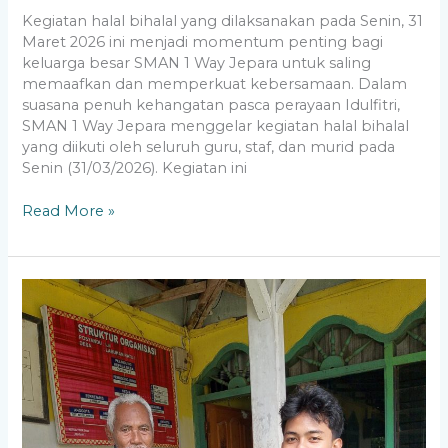
Kegiatan halal bihalal yang dilaksanakan pada Senin, 31
Maret 2026 ini menjadi momentum penting bagi
keluarga besar SMAN 1 Way Jepara untuk saling
memaafkan dan memperkuat kebersamaan. Dalam
suasana penuh kehangatan pasca perayaan Idulfitri,
SMAN 1 Way Jepara menggelar kegiatan halal bihalal
yang diikuti oleh seluruh guru, staf, dan murid pada
Senin (31/03/2026). Kegiatan ini
Read More »
SMAN
1
Way
Jepara
Salurkan
Zakat
dan
Sembako