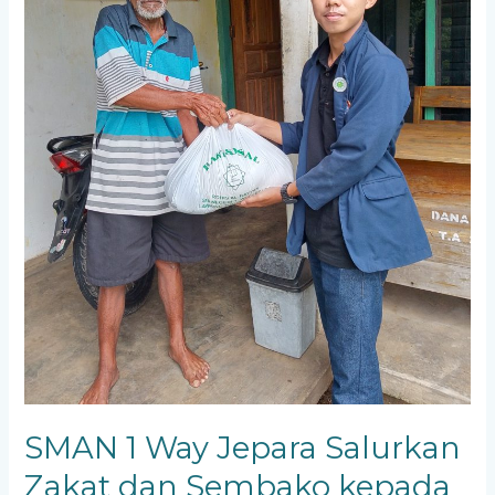
kepada
Warga
Sekitar
Sekolah
SMAN 1 Way Jepara Salurkan
Zakat dan Sembako kepada