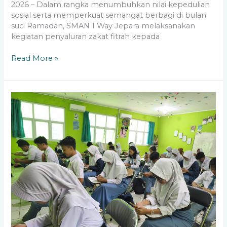
2026 – Dalam rangka menumbuhkan nilai kepedulian
sosial serta memperkuat semangat berbagi di bulan
suci Ramadan, SMAN 1 Way Jepara melaksanakan
kegiatan penyaluran zakat fitrah kepada
Read More »
Dukung
Program
Disdikbud
Lampung,
SMAN
1
Way
Jepara
Laksanakan
Tes
Implementasi
D-
SMART