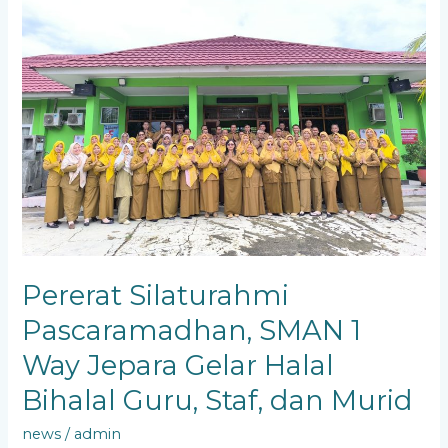
Pascaramadhan,
SMAN
1
Way
Jepara
Gelar
Halal
Bihalal
Guru,
Staf,
dan
Murid
Pererat Silaturahmi
Pascaramadhan, SMAN 1
Way Jepara Gelar Halal
Bihalal Guru, Staf, dan Murid
news
/
admin