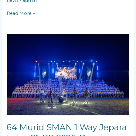
news
/
admin
Read More »
64
Murid
SMAN
1
Way
Jepara
Lolos
SNBP
2026,
Dominasi
Universitas
Lampung
dan
ITERA
64 Murid SMAN 1 Way Jepara